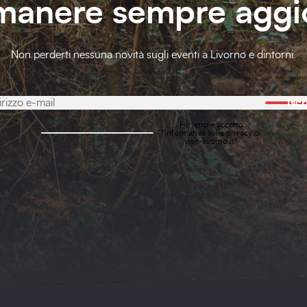
imanere sempre aggi
Non perderti nessuna novità sugli eventi a Livorno e dintorni.
Iscr
Ho letto e accetto
l'
informativa sulla privacy
di
visit-livorno.it*