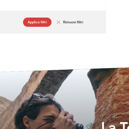
Applica filtri
Rimuovi filtri
La T