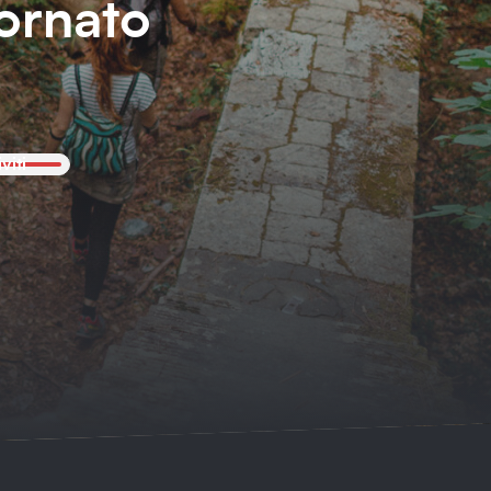
ornato
iviti