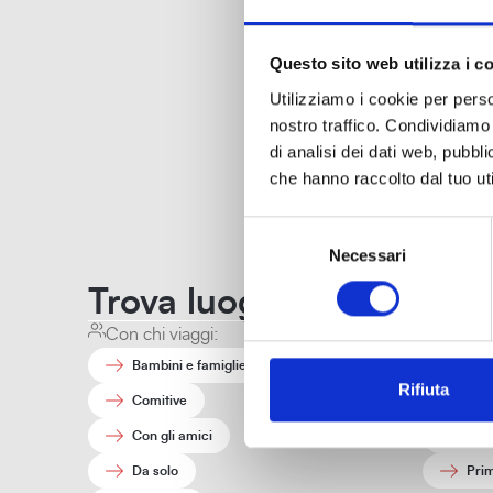
Questo sito web utilizza i c
Utilizziamo i cookie per perso
nostro traffico. Condividiamo 
di analisi dei dati web, pubbl
che hanno raccolto dal tuo uti
Selezione
Uffici e contatti
Necessari
del
consenso
Trova luoghi e interessi a
Con chi viaggi:
Quando
Bambini e famiglie
Aut
Rifiuta
Comitive
Esta
Con gli amici
Inve
Da solo
Pri