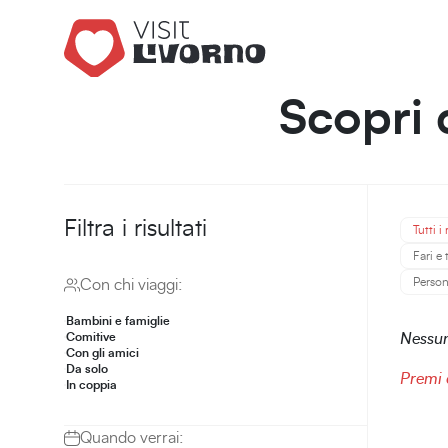
Scopri 
Filtra i risultati
Tutti i 
Fari e
Perso
Con chi viaggi:
Bambini e famiglie
Comitive
Nessun 
Con gli amici
Da solo
Premi 
In coppia
Quando verrai: