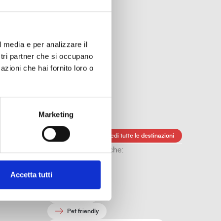
l media e per analizzare il
ostri partner che si occupano
azioni che hai fornito loro o
.
Trasporti pubblici
Marketing
Vedi tutte le destinazioni
Altre caratteristiche:
Al chiuso
Accetta tutti
All'aperto
Gratuito
Pet friendly