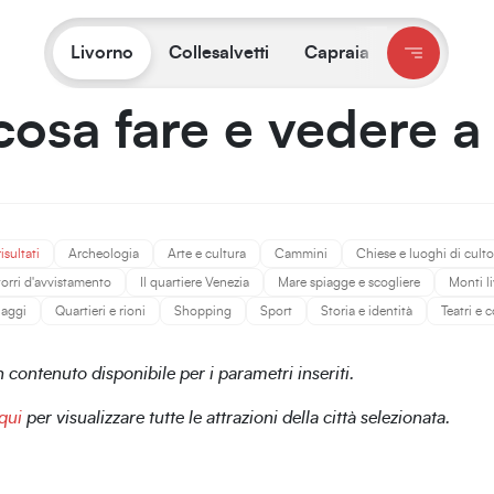
Ti trovi su:
Livorno
/
Cosa fare e vedere
Livorno
Collesalvetti
Capraia
cosa fare e vedere a
risultati
Archeologia
Arte e cultura
Cammini
Chiese e luoghi di culto
 torri d'avvistamento
Il quartiere Venezia
Mare spiagge e scogliere
Monti l
naggi
Quartieri e rioni
Shopping
Sport
Storia e identità
Teatri e
contenuto disponibile per i parametri inseriti.
qui
per visualizzare tutte le attrazioni della città selezionata.