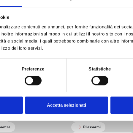
ookie
Info turistiche
nalizzare contenuti ed annunci, per fornire funzionalità dei socia
inoltre informazioni sul modo in cui utilizzi il nostro sito con i n
icità e social media, i quali potrebbero combinarle con altre inform
Uffici, contatti e informazioni turistiche per organizzare la tua visita
lizzo dei loro servizi.
Raggiungere Livorno
Preferenze
Statistiche
datti a te
 verrai:
Cosa desideri fare:
unno
Connettermi con la natura
Accetta selezionati
te
Fare attività
rno
Gustare
mavera
Rilassarmi