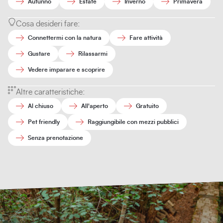
Autunno
Estate
Inverno
Primavera
Cosa desideri fare:
Connettermi con la natura
Fare attività
Gustare
Rilassarmi
Vedere imparare e scoprire
Altre caratteristiche:
Al chiuso
All'aperto
Gratuito
Pet friendly
Raggiungibile con mezzi pubblici
Senza prenotazione