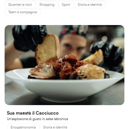
Quartieri e rioni
Shopping
Sport
Storia e identità
Teatri e compagnie
Sua maestà il Cacciucco
Un'esplosione di gusto in salsa labronica
Enogastronomia
Storia e identità