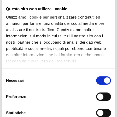
Questo sito web utilizza i cookie
Utilizziamo i cookie per personalizzare contenuti ed
annunci, per fornire funzionalità dei social media e per
analizzare il nostro traffico. Condividiamo inoltre
informazioni sul modo in cui utilizzi il nostro sito con i
nostri partner che si occupano di analisi dei dati web,
pubblicità e social media, i quali potrebbero combinarle
con altre informazioni che hai fornito loro o che hanno
Il sapore della costa livornese in un calice
raccolto dal tuo utilizzo dei loro servizi.
Vini di eccellenza, dai supertuscans alle eccellenze enologiche
Enogastronomia
Selezione
Necessari
del
consenso
Preferenze
Statistiche