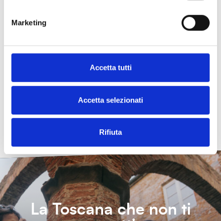
Marketing
Accetta tutti
Il Ponce
Accetta selezionati
L'elisir di Livorno
Enogastronomia
Storia e identità
Rifiuta
La Toscana che non ti