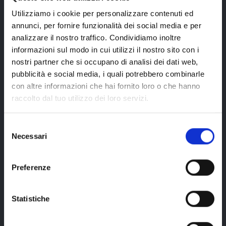
Utilizziamo i cookie per personalizzare contenuti ed
annunci, per fornire funzionalità dei social media e per
Arte e cultura
Spettacoli, cinema e teatro
analizzare il nostro traffico. Condividiamo inoltre
informazioni sul modo in cui utilizzi il nostro sito con i
nostri partner che si occupano di analisi dei dati web,
pubblicità e social media, i quali potrebbero combinarle
Storia e folklore
Sport e fitness
con altre informazioni che hai fornito loro o che hanno
raccolto dal tuo utilizzo dei loro servizi.
Natura e benessere
Enogastronomia
Selezione
Necessari
del
consenso
Fiere e mercatini
Amici animali
Preferenze
Statistiche
Escursioni e tour
Altri eventi
Vai al portale degli eventi