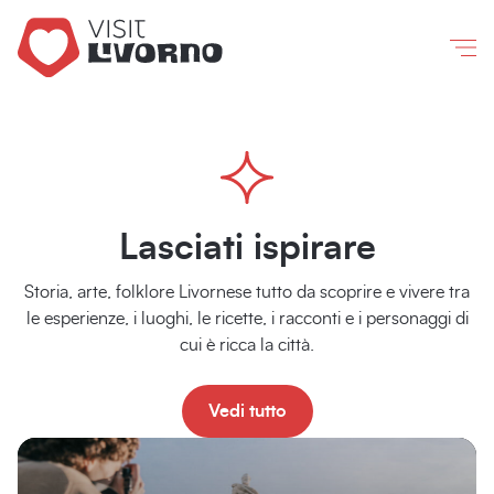
Cacciucco
Con chi, quando, cosa vuoi fare...
Una
gustoso
Un
Vecchia
Un'esplosione
scogliera
e
modo
Co
di
incastonata
Cattura
genuino
alternativo
Oppure
vedi tutte le destinazioni e gli interessi
gusto
tra
l'anima
dello
di
in
mare
storica
street
vivere
salsa
e
di
food
fare
labronica
colline
Livorno
livornese
acquisti
Scopri
Scopri
Scopri
Scopri
Scopri
di più
di più
di più
di più
di più
Lasciati ispirare
Storia, arte, folklore Livornese tutto da scoprire e vivere tra
le esperienze, i luoghi, le ricette, i racconti e i personaggi di
cui è ricca la città.
Vedi tutto