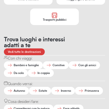
Trasporti pubblici
Trova luoghi e interessi
adatti a te
Vedi tutte le destinazioni
Con chi viaggi:
Bambini e famiglie
Comitive
Con gli amici
Da solo
In coppia
Quando verrai:
Autunno
Estate
Inverno
Primavera
Cosa desideri fare:
Connettermi con la natura
Fare attività