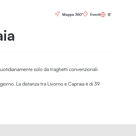
Controls menu
Mappa 360°
Eventi
aia
quotidianamente solo da traghetti convenzionali
l giorno. La distanza tra Livorno e Capraia è di 39