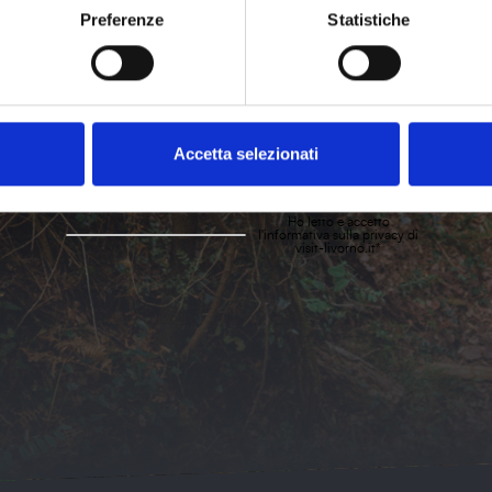
Preferenze
Statistiche
imanere sempre aggi
Non perderti nessuna novità sugli eventi a Livorno e dintorni.
Accetta selezionati
Iscr
Ho letto e accetto
l'
informativa sulla privacy
di
visit-livorno.it*