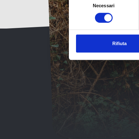
Necessari
del
per r
consenso
Rifiuta