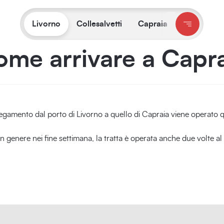
Ti trovi su:
Livorno
/
Info turistiche
/
Come arrivare a Capraia
Livorno
Collesalvetti
Capraia
me arrivare a Capr
legamento dal porto di Livorno a quello di Capraia viene operato 
e, in genere nei fine settimana, la tratta è operata anche due volte a