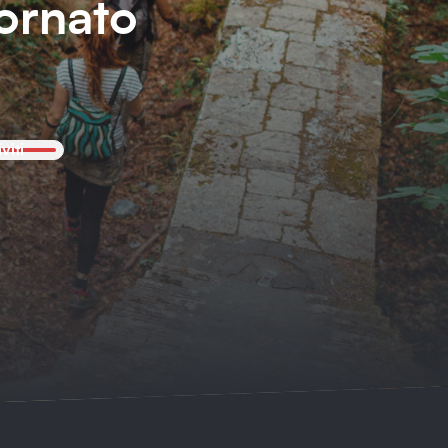
ornato
iviti