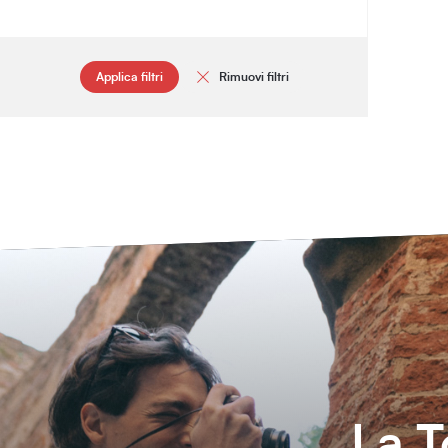
Applica filtri
Rimuovi filtri
La T