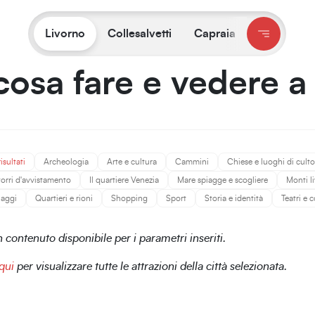
Ti trovi su:
Livorno
/
Cosa fare e vedere
Livorno
Collesalvetti
Capraia
cosa fare e vedere a
risultati
Archeologia
Arte e cultura
Cammini
Chiese e luoghi di culto
 torri d'avvistamento
Il quartiere Venezia
Mare spiagge e scogliere
Monti l
naggi
Quartieri e rioni
Shopping
Sport
Storia e identità
Teatri e
contenuto disponibile per i parametri inseriti.
qui
per visualizzare tutte le attrazioni della città selezionata.