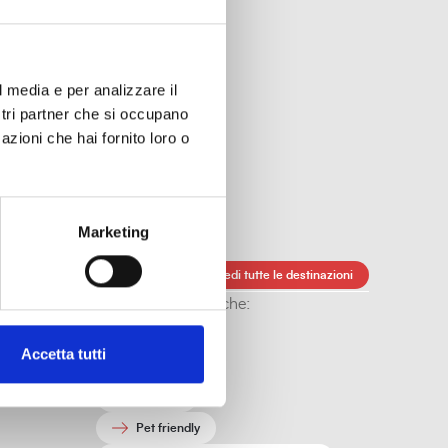
l media e per analizzare il
ostri partner che si occupano
azioni che hai fornito loro o
.
Trasporti pubblici
Marketing
Vedi tutte le destinazioni
Altre caratteristiche:
Al chiuso
Accetta tutti
All'aperto
Gratuito
Pet friendly