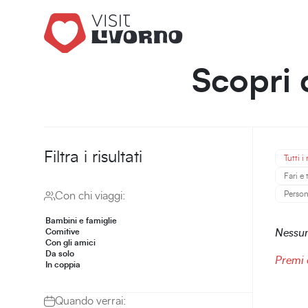
Scopri 
Filtra i risultati
Tutti i 
Fari e
Perso
Con chi viaggi:
Bambini e famiglie
Comitive
Nessun 
Con gli amici
Da solo
Premi 
In coppia
Quando verrai: