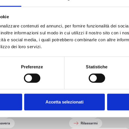
ookie
Info turistiche
nalizzare contenuti ed annunci, per fornire funzionalità dei socia
inoltre informazioni sul modo in cui utilizzi il nostro sito con i n
icità e social media, i quali potrebbero combinarle con altre inform
Uffici, contatti e informazioni turistiche per organizzare la tua visita
lizzo dei loro servizi.
Raggiungere Livorno
Preferenze
Statistiche
datti a te
 verrai:
Cosa desideri fare:
unno
Connettermi con la natura
Accetta selezionati
te
Fare attività
rno
Gustare
mavera
Rilassarmi