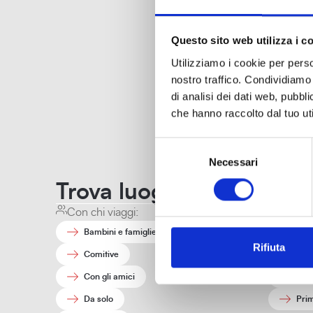
Questo sito web utilizza i c
Utilizziamo i cookie per perso
nostro traffico. Condividiamo 
di analisi dei dati web, pubbl
che hanno raccolto dal tuo uti
Selezione
Uffici e contatti
Necessari
del
consenso
Trova luoghi e interessi a
Con chi viaggi:
Quando
Bambini e famiglie
Aut
Rifiuta
Comitive
Esta
Con gli amici
Inve
Da solo
Pri