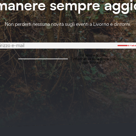
imanere sempre aggi
Non perderti nessuna novità sugli eventi a Livorno e dintorni.
Iscr
Ho letto e accetto
l'
informativa sulla privacy
di
visit-livorno.it*