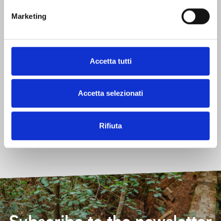
When:
Marketing
Autumn
Spring
Summer
Winter
What:
Connect with nature
Do activities
Relax
Accetta tutti
See learn and discover
Taste
Accetta selezionati
Other characteristics
Free
Indoors
Outdoors
Rifiuta
Reachable by public transport
Without reservation