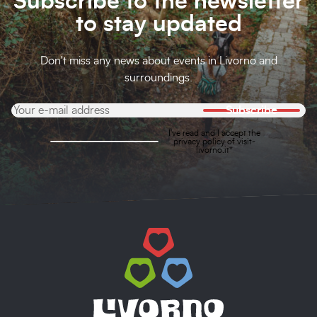
Subscribe to the newsletter
to stay updated
Don't miss any news about events in Livorno and
surroundings.
Subscribe
I've read and I accept the
privacy policy
of visit-
livorno.it*