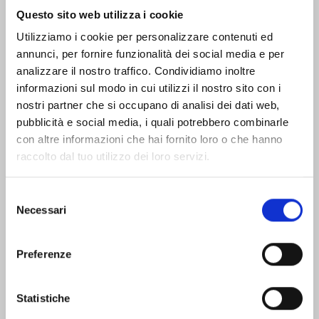
Questo sito web utilizza i cookie
Offices, contacts, and tourist information to help you
Utilizziamo i cookie per personalizzare contenuti ed
organize your visit.
annunci, per fornire funzionalità dei social media e per
analizzare il nostro traffico. Condividiamo inoltre
Offices and contacts
How to reach Livorno
informazioni sul modo in cui utilizzi il nostro sito con i
nostri partner che si occupano di analisi dei dati web,
pubblicità e social media, i quali potrebbero combinarle
con altre informazioni che hai fornito loro o che hanno
Public trasportation
raccolto dal tuo utilizzo dei loro servizi.
Selezione
Find places and stories
Necessari
del
that fit you
consenso
See all destinations
Preferenze
Who:
Alone
Children and families
Groups
Statistiche
In pairs
With friends