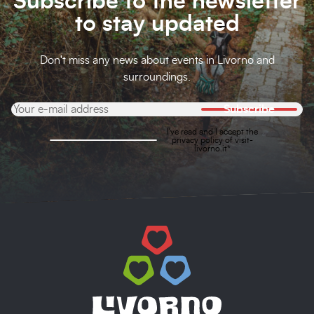
Subscribe to the newsletter
to stay updated
Don't miss any news about events in Livorno and
surroundings.
Subscribe
I've read and I accept the
privacy policy
of visit-
livorno.it*