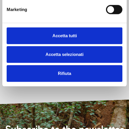
When:
Marketing
Autumn
Spring
Summer
Winter
What:
Connect with nature
Do activities
Relax
Accetta tutti
See learn and discover
Taste
Accetta selezionati
Other characteristics
Free
Indoors
Outdoors
Rifiuta
Reachable by public transport
Without reservation