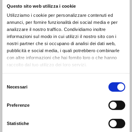
Questo sito web utilizza i cookie
Offices, contacts, and tourist information to help you
Utilizziamo i cookie per personalizzare contenuti ed
organize your visit.
annunci, per fornire funzionalità dei social media e per
analizzare il nostro traffico. Condividiamo inoltre
Offices and contacts
How to reach Livorno
informazioni sul modo in cui utilizzi il nostro sito con i
nostri partner che si occupano di analisi dei dati web,
pubblicità e social media, i quali potrebbero combinarle
con altre informazioni che hai fornito loro o che hanno
Public trasportation
raccolto dal tuo utilizzo dei loro servizi.
Selezione
Find places and stories
Necessari
del
that fit you
consenso
See all destinations
Preferenze
Who:
Alone
Children and families
Groups
Statistiche
In pairs
With friends