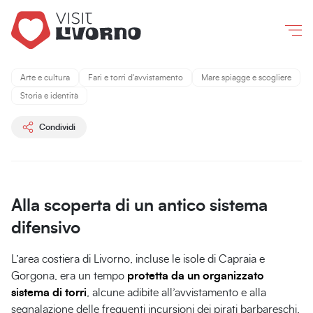
Livorno
/
Cosa fare e vedere
/
Le Torri di Livorno e Capraia
Co
Le
Torri
di
Arte e cultura
Fari e torri d'avvistamento
Mare spiagge e scogliere
Storia e identità
Livorno
e
Condividi
Capraia
Guardiane
del
Alla scoperta di un antico sistema
mare
difensivo
L’area costiera di Livorno, incluse le isole di Capraia e
Gorgona, era un tempo
protetta da un organizzato
sistema di torri
, alcune adibite all’avvistamento e alla
segnalazione delle frequenti incursioni dei pirati barbareschi,