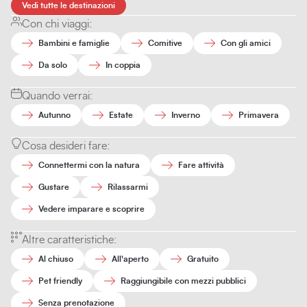
Vedi tutte le destinazioni
Con chi viaggi:
Bambini e famiglie
Comitive
Con gli amici
Da solo
In coppia
Quando verrai:
Autunno
Estate
Inverno
Primavera
Cosa desideri fare:
Connettermi con la natura
Fare attività
Gustare
Rilassarmi
Vedere imparare e scoprire
Altre caratteristiche:
Al chiuso
All'aperto
Gratuito
Pet friendly
Raggiungibile con mezzi pubblici
Senza prenotazione