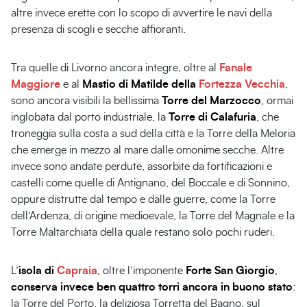
altre invece erette con lo scopo di avvertire le navi della
presenza di scogli e secche affioranti.
Tra quelle di Livorno ancora integre, oltre al
Fanale
Maggiore
e al
Mastio di Matilde della
Fortezza Vecchia
,
sono ancora visibili la bellissima
Torre del Marzocco
, ormai
inglobata dal porto industriale, la
Torre di Calafuria
, che
troneggia sulla costa a sud della città e la Torre della Meloria
che emerge in mezzo al mare dalle omonime secche. Altre
invece sono andate perdute, assorbite da fortificazioni e
castelli come quelle di Antignano, del Boccale e di Sonnino,
oppure distrutte dal tempo e dalle guerre, come la Torre
dell’Ardenza, di origine medioevale, la Torre del Magnale e la
Torre Maltarchiata della quale restano solo pochi ruderi.
L’
isola di
Capraia
, oltre l’imponente
Forte San Giorgio
,
conserva invece ben quattro torri ancora in buono stato
:
la Torre del Porto, la deliziosa Torretta del Bagno, sul