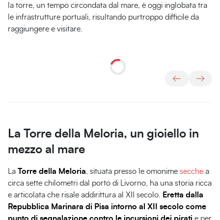
la torre, un tempo circondata dal mare, è oggi inglobata tra
le infrastrutture portuali, risultando purtroppo difficile da
raggiungere e visitare.
Torre
Torre
Fanale
Mastio
Torre
Forte
Torre
Fanale
Torretta
del
della
di
di
di
San
dello
di
del
Marzocco,
Meloria,
Livorno
Matilde,
Calafuria,
Giorgio,
Zenobito,
Livorno
Bagno
Livorno
Livorno
Fortezza
Livorno
Isola
Isola
Vecchia,
di
di
Livorno
Capraia,
Capraia,
Livorno
Livorno
La Torre della Meloria, un gioiello in
mezzo al mare
La
Torre della Meloria
, situata presso le omonime
secche
a
circa sette chilometri dal porto di Livorno, ha una storia ricca
e articolata che risale addirittura al XII secolo.
Eretta dalla
Repubblica Marinara di Pisa intorno al XII secolo come
punto di segnalazione contro le incursioni dei pirati
e per