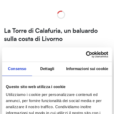
Secche
della
Meloria,
La Torre di Calafuria, un baluardo
Livorno
sulla costa di Livorno
La
Torre di Calafuria
si erge maestosa lungo il pittoresco
tratto di costa tra Antignano e Quercianella. Questa antica
postazione d’avvistamento,
risalente al XVI secolo
, era un
Consenso
Dettagli
Informazioni sui cookie
tassello fondamentale del vasto sistema difensivo di Livorno.
La sua posizione strategica permetteva infatti di comunicare
con le altre torri attraverso una catena di segnali di fuoco
Questo sito web utilizza i cookie
che giungeva fino alla città. L’architettura della torre è
decisamente imponente:
alta circa 20 metri
, con una pianta
Utilizziamo i cookie per personalizzare contenuti ed
quadrata con lati di quasi 8 metri, è sostenuta da un grande
annunci, per fornire funzionalità dei social media e per
basamento a scarpa che ospitava una cisterna per l’acqua
analizzare il nostro traffico. Condividiamo inoltre
piovana. L’ingresso della torre si trova al primo piano,
informazioni sul modo in cui utilizzi il nostro sito con i