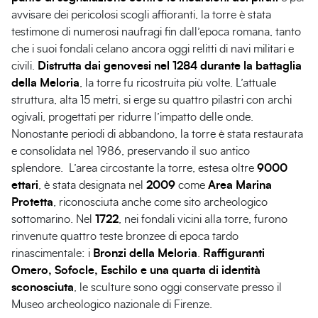
avvisare dei pericolosi scogli affioranti, la torre è stata
testimone di numerosi naufragi fin dall’epoca romana, tanto
che i suoi fondali celano ancora oggi relitti di navi militari e
civili.
Distrutta dai genovesi nel 1284 durante la battaglia
della Meloria
, la torre fu ricostruita più volte. L’attuale
struttura, alta 15 metri, si erge su quattro pilastri con archi
ogivali, progettati per ridurre l’impatto delle onde.
Nonostante periodi di abbandono, la torre è stata restaurata
e consolidata nel 1986, preservando il suo antico
splendore. L’area circostante la torre, estesa oltre
9000
ettari
, è stata designata nel
2009
come
Area Marina
Protetta
, riconosciuta anche come sito archeologico
sottomarino. Nel
1722
, nei fondali vicini alla torre, furono
rinvenute quattro teste bronzee di epoca tardo
rinascimentale: i
Bronzi della Meloria
.
Raffiguranti
Omero, Sofocle, Eschilo e una quarta di identità
sconosciuta
, le sculture sono oggi conservate presso il
Museo archeologico nazionale di Firenze.