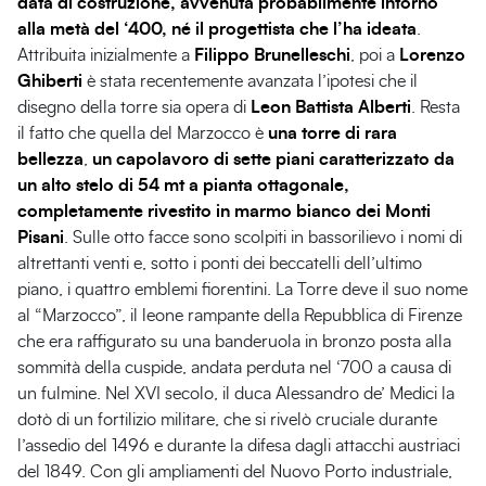
data di costruzione, avvenuta probabilmente intorno
alla metà del ‘400, né il progettista che l’ha ideata
.
Attribuita inizialmente a
Filippo Brunelleschi
, poi a
Lorenzo
Ghiberti
è stata recentemente avanzata l’ipotesi che il
disegno della torre sia opera di
Leon Battista Alberti
. Resta
il fatto che quella del Marzocco è
una torre di rara
bellezza
,
un capolavoro di sette piani caratterizzato da
un alto stelo di 54 mt a pianta ottagonale,
completamente rivestito in marmo bianco dei Monti
Pisani
. Sulle otto facce sono scolpiti in bassorilievo i nomi di
altrettanti venti e, sotto i ponti dei beccatelli dell’ultimo
piano, i quattro emblemi fiorentini. La Torre deve il suo nome
al “Marzocco”, il leone rampante della Repubblica di Firenze
che era raffigurato su una banderuola in bronzo posta alla
sommità della cuspide, andata perduta nel ‘700 a causa di
un fulmine. Nel XVI secolo, il duca Alessandro de’ Medici la
dotò di un fortilizio militare, che si rivelò cruciale durante
l’assedio del 1496 e durante la difesa dagli attacchi austriaci
del 1849. Con gli ampliamenti del Nuovo Porto industriale,