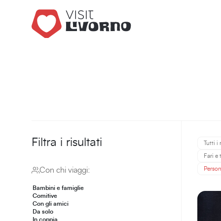
Filtra i risultati
Tutti i 
Fari e
Perso
Con chi viaggi:
Bambini e famiglie
Comitive
Con gli amici
Da solo
In coppia