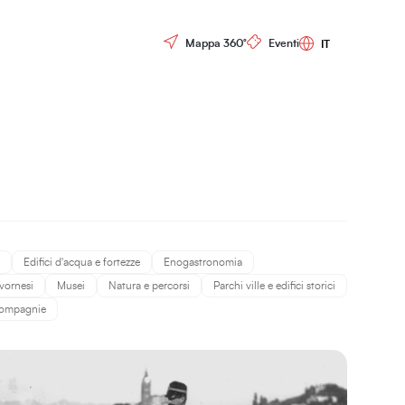
Controls menu
Mappa 360°
Eventi
Edifici d'acqua e fortezze
Enogastronomia
ivornesi
Musei
Natura e percorsi
Parchi ville e edifici storici
 compagnie