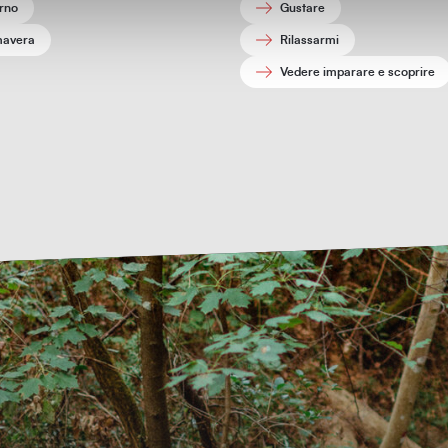
rno
Gustare
mavera
Rilassarmi
Vedere imparare e scoprire