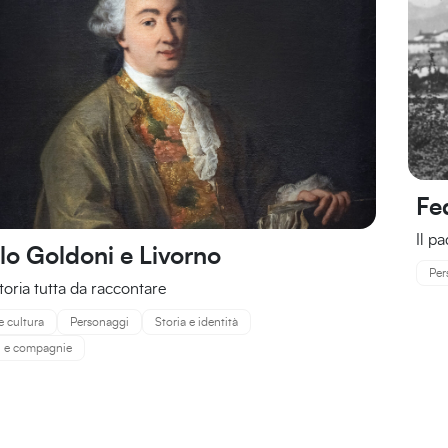
Fed
Il p
lo Goldoni e Livorno
Per
toria tutta da raccontare
e cultura
Personaggi
Storia e identità
ri e compagnie