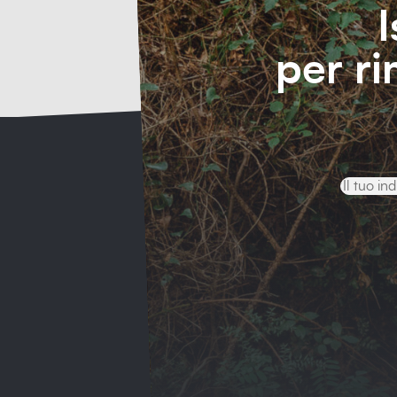
I
per r