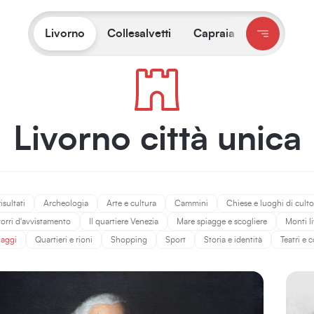
Ti trovi su:
Livorno
/
Cosa fare e vedere
Livorno
Collesalvetti
Capraia
Livorno città unica
risultati
Archeologia
Arte e cultura
Cammini
Chiese e luoghi di culto
 torri d'avvistamento
Il quartiere Venezia
Mare spiagge e scogliere
Monti l
naggi
Quartieri e rioni
Shopping
Sport
Storia e identità
Teatri e