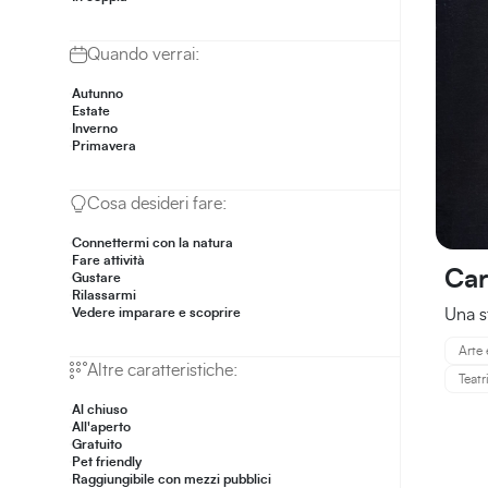
Quando verrai:
Autunno
Estate
Inverno
Primavera
Cosa desideri fare:
Connettermi con la natura
Fare attività
Car
Gustare
Rilassarmi
Una s
Vedere imparare e scoprire
Arte 
Altre caratteristiche:
Teat
Al chiuso
All'aperto
Gratuito
Pet friendly
Raggiungibile con mezzi pubblici