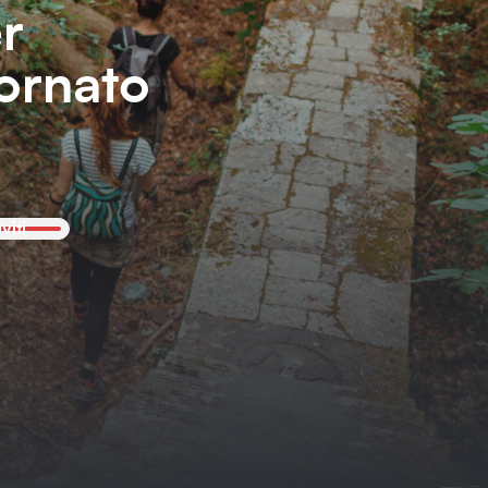
er
ornato
iviti