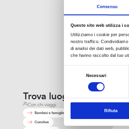
Consenso
Questo sito web utilizza i c
Utilizziamo i cookie per perso
nostro traffico. Condividiamo 
di analisi dei dati web, pubbl
che hanno raccolto dal tuo uti
Selezione
Necessari
del
consenso
Uffici e contatti
Trova luoghi e interessi a
Con chi viaggi:
Quando
Rifiuta
Bambini e famiglie
Aut
Comitive
Esta