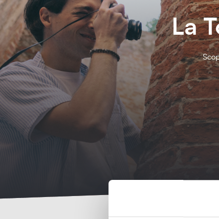
La T
Scop