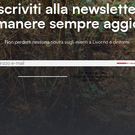
scriviti alla newslett
imanere sempre aggi
Non perderti nessuna novità sugli eventi a Livorno e dintorni.
Iscr
Ho letto e accetto
l'
informativa sulla privacy
di
visit-livorno.it*