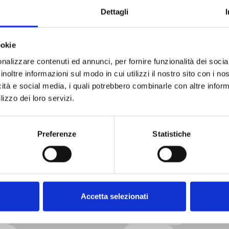
Dettagli
ookie
nalizzare contenuti ed annunci, per fornire funzionalità dei socia
inoltre informazioni sul modo in cui utilizzi il nostro sito con i n
Info turistiche
icità e social media, i quali potrebbero combinarle con altre inform
lizzo dei loro servizi.
Uffici, contatti e informazioni turistiche per organizzare la tua visita
Preferenze
Statistiche
Raggiungere Livorno
datti a te
 verrai:
Cosa desideri fare:
Accetta selezionati
unno
Connettermi con la natura
te
Fare attività