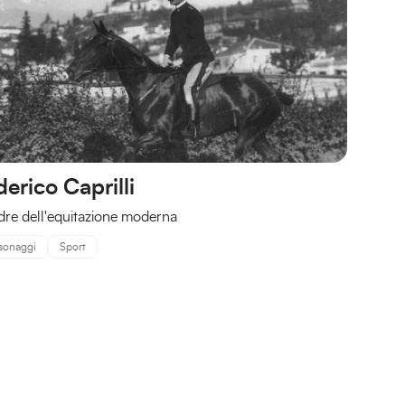
erico Caprilli
adre dell'equitazione moderna
sonaggi
Sport