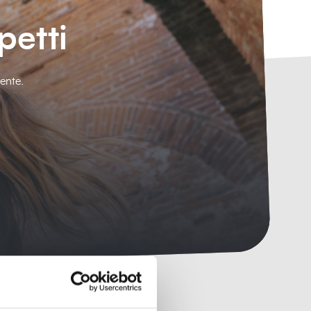
petti
ente.