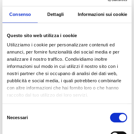
Consenso
Dettagli
Informazioni sui cookie
Questo sito web utilizza i cookie
Utilizziamo i cookie per personalizzare contenuti ed
annunci, per fornire funzionalità dei social media e per
analizzare il nostro traffico. Condividiamo inoltre
informazioni sul modo in cui utilizzi il nostro sito con i
Terrazza Mascagni
nostri partner che si occupano di analisi dei dati web,
Uno spettacolare belvedere sul mare di Livorno
pubblicità e social media, i quali potrebbero combinarle
Edifici d'acqua e fortezze
Storia e identità
con altre informazioni che hai fornito loro o che hanno
raccolto dal tuo utilizzo dei loro servizi.
Selezione
4
1
2
3
Necessari
del
consenso