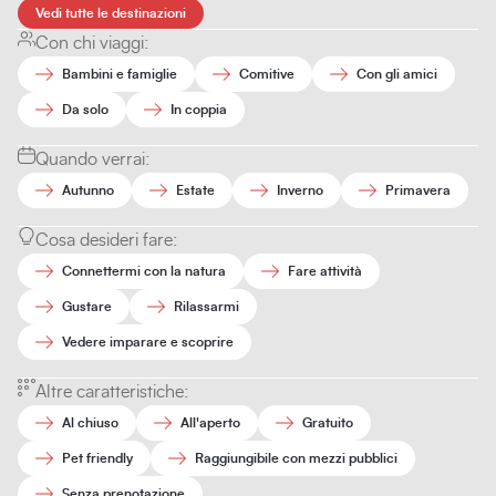
Vedi tutte le destinazioni
Con chi viaggi:
Bambini e famiglie
Comitive
Con gli amici
Da solo
In coppia
Quando verrai:
Autunno
Estate
Inverno
Primavera
Cosa desideri fare:
Connettermi con la natura
Fare attività
Gustare
Rilassarmi
Vedere imparare e scoprire
Altre caratteristiche:
Al chiuso
All'aperto
Gratuito
Pet friendly
Raggiungibile con mezzi pubblici
Senza prenotazione