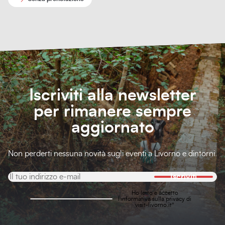
Iscriviti alla newsletter
per rimanere sempre
aggiornato
Non perderti nessuna novità sugli eventi a Livorno e dintorni.
Iscriviti
Ho letto e accetto
l'
informativa sulla privacy
di
visit-livorno.it*