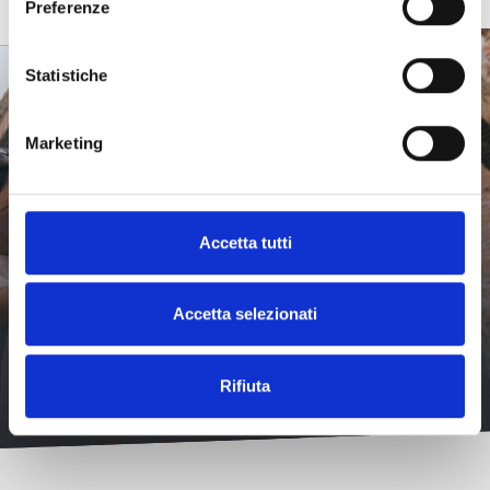
Preferenze
Statistiche
Marketing
La Toscana che non ti
aspetti
Accetta tutti
Scopri tutte le particolarità che rendono Livorno così
unica e sorprendente.
Accetta selezionati
Scopri di più
Rifiuta