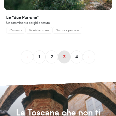
Le “due Parrane”
Un cammino tra borghi e natura
Cammini
Monti livornesi
Natura e percorsi
1
2
3
4
La Toscana che non ti