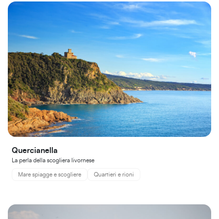
Quercianella
La perla della scogliera livornese
Mare spiagge e scogliere
Quartieri e rioni