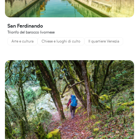
San Ferdinando
Trionfo del barocco livornese
Arte e cultura
Chiese e luoghi di culto
Il quartiere Venezia