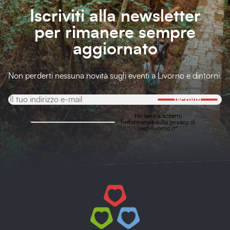
Iscriviti alla newsletter
per rimanere sempre
aggiornato
Non perderti nessuna novità sugli eventi a Livorno e dintorni.
Iscriviti
Ho letto e accetto
l'
informativa sulla privacy
di
visit-livorno.it*