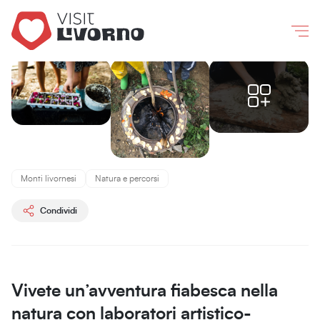
Livorno
/
Esperienze
/
Laboratori artistico-creativi in natura
Co
Laboratori
artistico-
creativi
in
natura
Monti livornesi
Natura e percorsi
Condividi
Ca'
Lo
Spelli
Vivete un’avventura fiabesca nella
natura con laboratori artistico-