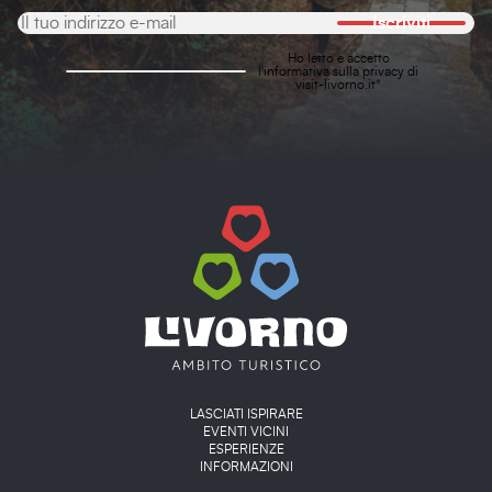
Iscriviti
Ho letto e accetto
l'
informativa sulla privacy
di
visit-livorno.it*
Main menu
LASCIATI ISPIRARE
EVENTI VICINI
ESPERIENZE
INFORMAZIONI