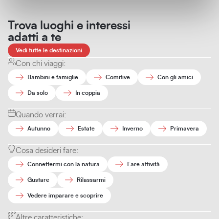
Trova luoghi e interessi
adatti a te
Vedi tutte le destinazioni
Con chi viaggi:
Bambini e famiglie
Comitive
Con gli amici
Da solo
In coppia
Quando verrai:
Autunno
Estate
Inverno
Primavera
Cosa desideri fare:
Connettermi con la natura
Fare attività
Gustare
Rilassarmi
Vedere imparare e scoprire
Altre caratteristiche: