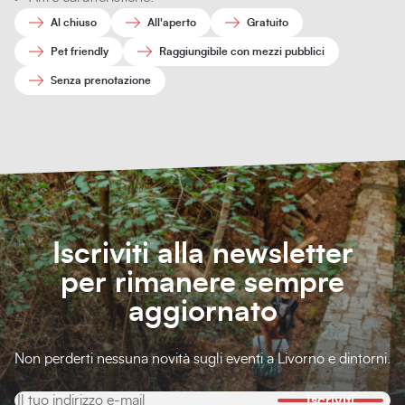
Al chiuso
All'aperto
Gratuito
Pet friendly
Raggiungibile con mezzi pubblici
Senza prenotazione
Iscriviti alla newsletter
per rimanere sempre
aggiornato
Non perderti nessuna novità sugli eventi a Livorno e dintorni.
Iscriviti