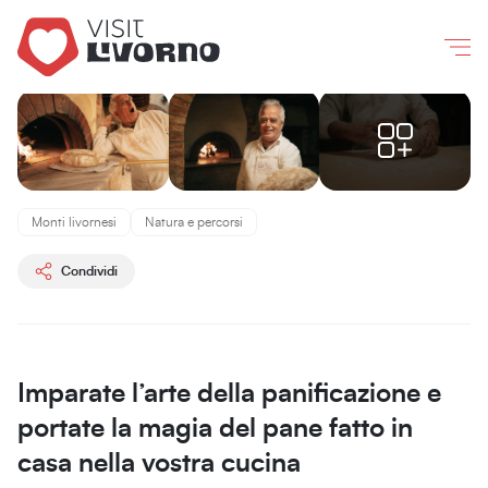
Livorno
/
Esperienze
/
Laboratorio di panificazione
Co
Laboratorio
di
Monti livornesi
Natura e percorsi
panificazione
Condividi
Tenuta
Bellavista
Insuese
Imparate l’arte della panificazione e
portate la magia del pane fatto in
casa nella vostra cucina