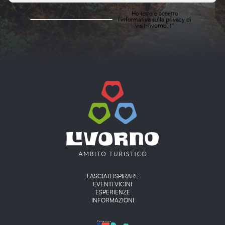
Ho letto e accetto
l'
informativa sulla privacy
di
visit-livorno.it*
Main menu
LASCIATI ISPIRARE
EVENTI VICINI
ESPERIENZE
INFORMAZIONI