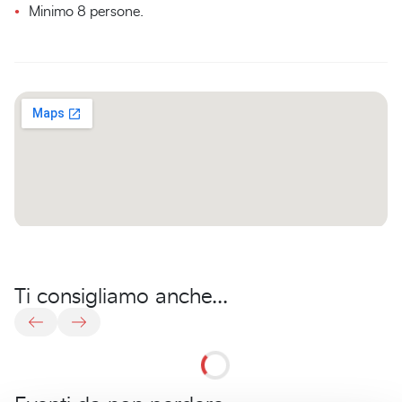
Minimo 8 persone.
Ti consigliamo anche...
Riserva
Monti
Il
Escursione
Pedalando
ArcheoApicoltura
Escursione
L’Acquedotto
Escursione