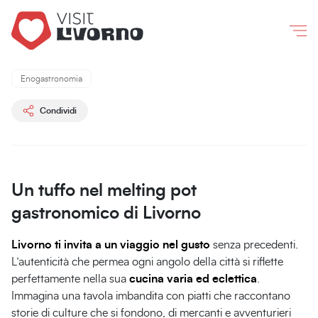
Livorno
/
Cosa fare e vedere
/
I sapori di Livorno
Co
I
Enogastronomia
sapori
di
Condividi
Livorno
Ogni
assaggio,
Un tuffo nel melting pot
un
gastronomico di Livorno
viaggio
Livorno ti invita a un viaggio nel gusto
senza precedenti.
L’autenticità che permea ogni angolo della città si riflette
perfettamente nella sua
cucina varia ed eclettica
.
Immagina una tavola imbandita con piatti che raccontano
storie di culture che si fondono, di mercanti e avventurieri