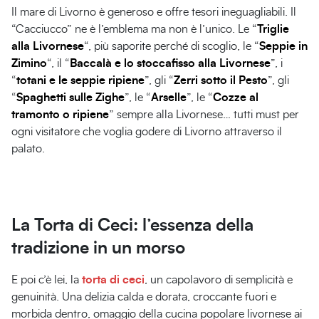
Il mare di Livorno è generoso e offre tesori ineguagliabili. Il
“Cacciucco” ne è l’emblema ma non è l’unico. Le “
Triglie
alla Livornese
“, più saporite perché di scoglio, le “
Seppie in
Zimino
“, il “
Baccalà e lo stoccafisso alla Livornese
”, i
“
totani e le seppie ripiene
”, gli “
Zerri sotto il Pesto
”, gli
“
Spaghetti sulle Zighe
”, le “
Arselle
”, le “
Cozze al
tramonto o ripiene
” sempre alla Livornese… tutti must per
ogni visitatore che voglia godere di Livorno attraverso il
palato.
La Torta di Ceci: l’essenza della
tradizione in un morso
E poi c’è lei, la
torta di ceci
, un capolavoro di semplicità e
genuinità. Una delizia calda e dorata, croccante fuori e
morbida dentro, omaggio della cucina popolare livornese ai