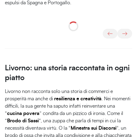
espulsi da Spagna e Portogallo.
Il
Le
Il
La
cuscussù
cozze
bordatino
Trippa
ripiene
Livorno: una storia raccontata in ogni
piatto
Livorno non racconta solo una storia di commerci e
prosperità ma anche di
resilienza e creatività
. Nei momenti
difficili, la sua gente ha saputo infatti reinventare una
“
cucina povera
” condita da un pizzico di ironia. Come il
“
Brodo di Sassi
“, una zuppa che parla di tempi in cui la
necessità diventava virtù. O la “
Minestra sui Discorsi
“, un
brodo di ossa che invita alla condivisione e alla chiacchierata