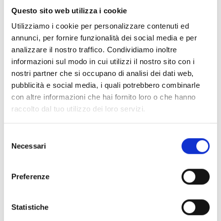
Questo sito web utilizza i cookie
Utilizziamo i cookie per personalizzare contenuti ed
annunci, per fornire funzionalità dei social media e per
analizzare il nostro traffico. Condividiamo inoltre
informazioni sul modo in cui utilizzi il nostro sito con i
La cucina livornese non è solo pesce
nostri partner che si occupano di analisi dei dati web,
pubblicità e social media, i quali potrebbero combinarle
Il pesce non vi piace? Tranquilli, la cucina popolare livornese
con altre informazioni che hai fornito loro o che hanno
offre anche tante
ricette di terra
, spesso realizzate con
raccolto dal tuo utilizzo dei loro servizi.
poco o con gli avanzi del giorno prima. Il “
bordatino
”, una
squisita minestra a base di
polenta e cavolo nero
cotta in
un
brodo di fagioli
; “
l’Inno di Garibaldi
” e la
Selezione
“
Francesina
”, due diversi piatti che condividono
Necessari
del
l’ingrediente principale, il lesso avanzato; il “
Pollo in
consenso
galantina
”, il “
Cavolo Strasci’ato
”, così chiamato perché
Preferenze
durante la cottura viene strusciato nella padella in modo che
diventi una crema molto grossolana, la “
Minestra sulla
Palla
”, dove la palla indica il cavolfiore, “
le Braciole fritte e
Statistiche
messe in salsa
” e tante altre specialità che potrete gustare