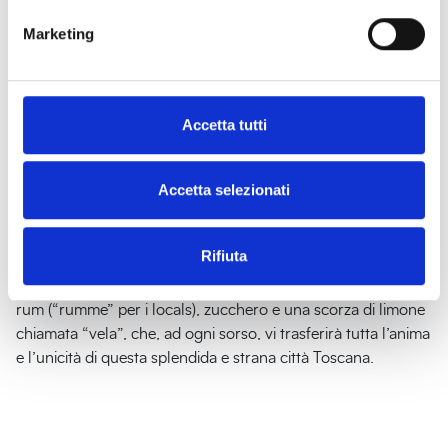
nei ristoranti e nelle osterie della città.
Marketing
L’elisir di Livorno: il Ponce
Accetta tutti
Il modo migliore per concludere la vostra avventura
Accetta selezionati
culinaria a Livorno? Beh, non potete assolutamente perdervi
il “
Ponce
“, un tuffo carpiato nella “livornesità” più vera e
autentica. Nato nelle bettole della vecchia darsena e ispirato
Rifiuta
al “
punch
” dei
marinai inglesi
,
il Ponce è una bevanda
calda
, intensa, molto alcolica e avvolgente, a base di caffè,
rum (“rumme” per i locals), zucchero e una scorza di limone
chiamata “vela”, che, ad ogni sorso, vi trasferirà tutta l’anima
e l’unicità di questa splendida e strana città Toscana.