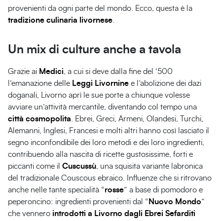
provenienti da ogni parte del mondo. Ecco, questa è la
tradizione culinaria livornese
.
Un mix di culture anche a tavola
Grazie ai
Medici
, a cui si deve dalla fine del ‘500
l’emanazione delle
Leggi Livornine
e l’abolizione dei dazi
doganali, Livorno aprì le sue porte a chiunque volesse
avviare un’attività mercantile, diventando col tempo una
città cosmopolita
. Ebrei, Greci, Armeni, Olandesi, Turchi,
Alemanni, Inglesi, Francesi e molti altri hanno così lasciato il
segno inconfondibile dei loro metodi e dei loro ingredienti,
contribuendo alla nascita di ricette gustosissime, forti e
piccanti come il
Cuscussù
, una squisita variante labronica
del tradizionale Couscous ebraico. Influenze che si ritrovano
anche nelle tante specialità “
rosse
” a base di pomodoro e
peperoncino: ingredienti provenienti dal “
Nuovo Mondo
”
che vennero
introdotti a Livorno dagli Ebrei Sefarditi