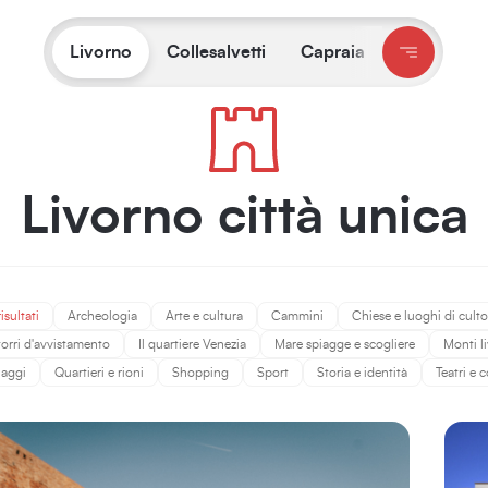
Ti trovi su:
Livorno
/
Cosa fare e vedere
Livorno
Collesalvetti
Capraia
Livorno città unica
risultati
Archeologia
Arte e cultura
Cammini
Chiese e luoghi di culto
 torri d'avvistamento
Il quartiere Venezia
Mare spiagge e scogliere
Monti l
naggi
Quartieri e rioni
Shopping
Sport
Storia e identità
Teatri e