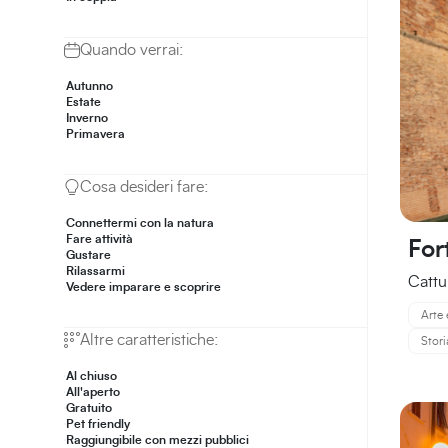
Quando verrai:
Autunno
Estate
Inverno
Primavera
Cosa desideri fare:
Connettermi con la natura
Fare attività
For
Gustare
Rilassarmi
Cattu
Vedere imparare e scoprire
Arte 
Altre caratteristiche:
Stori
Al chiuso
All'aperto
Gratuito
Pet friendly
Raggiungibile con mezzi pubblici