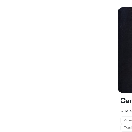
Car
Una s
Arte 
Teat