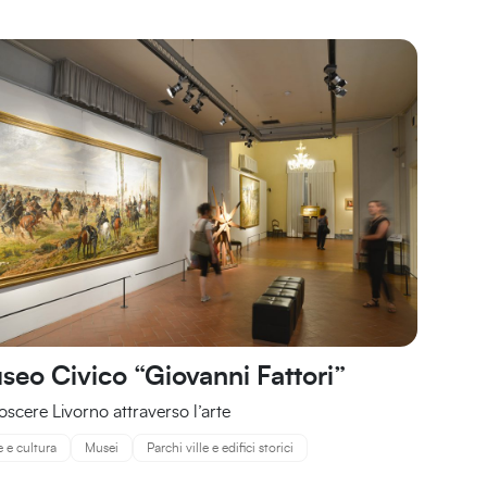
seo Civico “Giovanni Fattori”
scere Livorno attraverso l’arte
e e cultura
Musei
Parchi ville e edifici storici