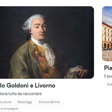
Pi
Il p
lo Goldoni e Livorno
Edi
toria tutta da raccontare
e cultura
Personaggi
Storia e identità
ri e compagnie