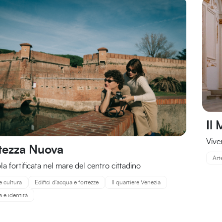
Il 
Vive
tezza Nuova
Art
la fortificata nel mare del centro cittadino
e cultura
Edifici d'acqua e fortezze
Il quartiere Venezia
a e identità