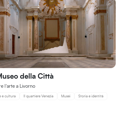
Museo della Città
re l’arte a Livorno
e e cultura
Il quartiere Venezia
Musei
Storia e identità