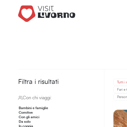
Filtra i risultati
Tutti i 
Fari e
Perso
Con chi viaggi:
Bambini e famiglie
Comitive
Con gli amici
Da solo
In coppia