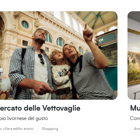
Mercato delle Vettovaglie
Mu
pio livornese del gusto
Cono
 ville e edifici storici
Shopping
Art