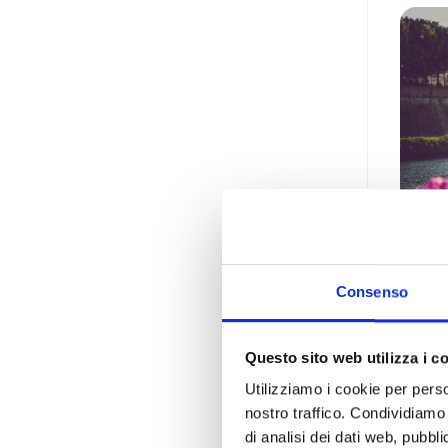
Consenso
La 
Uno s
Questo sito web utilizza i c
Arte 
Utilizziamo i cookie per perso
Parchi
nostro traffico. Condividiamo 
di analisi dei dati web, pubbl