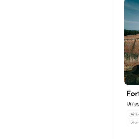
For
Un'iso
Arte 
Stori