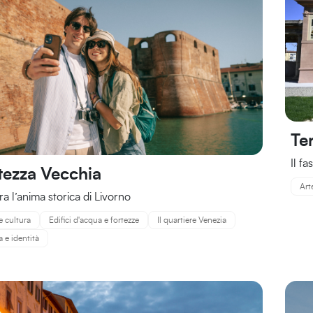
Te
Il fa
tezza Vecchia
Art
ra l’anima storica di Livorno
e cultura
Edifici d'acqua e fortezze
Il quartiere Venezia
a e identità