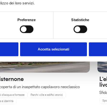
lizzo dei loro servizi.
Preferenze
Statistiche
Accetta selezionati
Cisternone
L’
liv
scoperta di un inaspettato capolavoro neoclassico
Sfid
ci d'acqua e fortezze
Parchi ville e edifici storici
Spo
a e identità