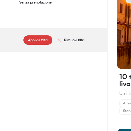
Senza prenotazione
Applica filtri
Rimuovi filtri
10 
liv
Un iti
Arte 
Stori