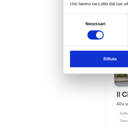
che hanno raccolto dal tuo uti
Selezione
Necessari
del
consenso
Rifiuta
Il 
Alla 
Edifi
Stori