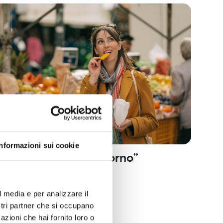
Informazioni sui cookie
opping “made in Livorno”
odo alternativo di fare acquisti
opping
l media e per analizzare il
ostri partner che si occupano
azioni che hai fornito loro o