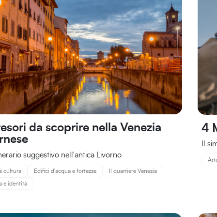
tesori da scoprire nella Venezia
4 
ornese
Il si
nerario suggestivo nell'antica Livorno
Art
e cultura
Edifici d'acqua e fortezze
Il quartiere Venezia
a e identità