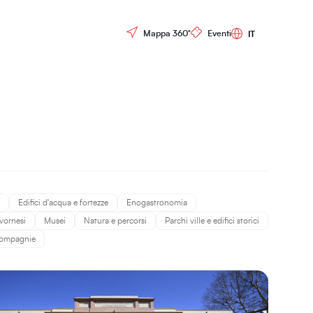
Controls menu
Mappa 360°
Eventi
Edifici d'acqua e fortezze
Enogastronomia
ivornesi
Musei
Natura e percorsi
Parchi ville e edifici storici
 compagnie