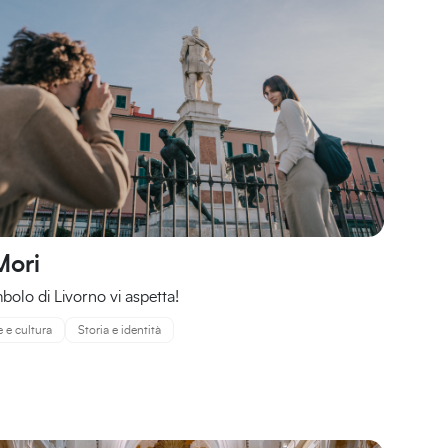
Mori
mbolo di Livorno vi aspetta!
e e cultura
Storia e identità