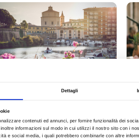
Dettagli
Chiesa di Santa Caterina
Sh
crigno ricco di tesori nel cuore del quartiere Venezia
Un m
ookie
e cultura
Chiese e luoghi di culto
Il quartiere Venezia
Sh
nalizzare contenuti ed annunci, per fornire funzionalità dei socia
 ville e edifici storici
inoltre informazioni sul modo in cui utilizzi il nostro sito con i n
icità e social media, i quali potrebbero combinarle con altre inform