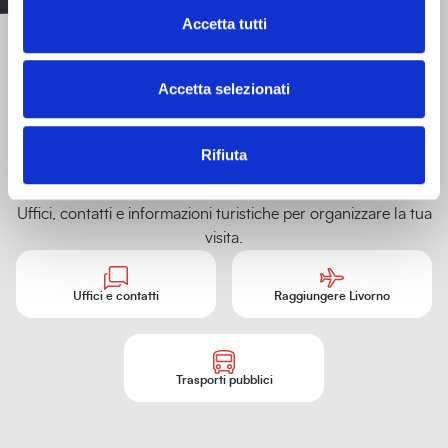
2026
Quartieri
cultura
concerti
Enogastronomia
e rioni
Accetta tutti
Spettacoli,
Spettacoli,
cinema e
Shopping
cinema e
teatro
teatro
Storia e
Accetta selezionati
identità
Rifiuta
Info turistiche
Uffici, contatti e informazioni turistiche per organizzare la tua
visita.
Uffici e contatti
Raggiungere Livorno
Trasporti pubblici