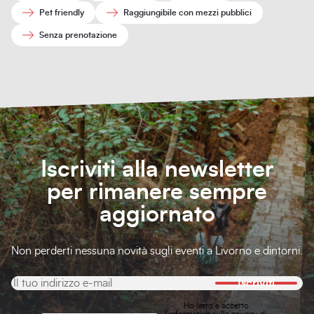
Pet friendly
Raggiungibile con mezzi pubblici
Senza prenotazione
Iscriviti alla newsletter
per rimanere sempre
aggiornato
Non perderti nessuna novità sugli eventi a Livorno e dintorni.
Iscriviti
Ho letto e accetto
l'
informativa sulla privacy
di