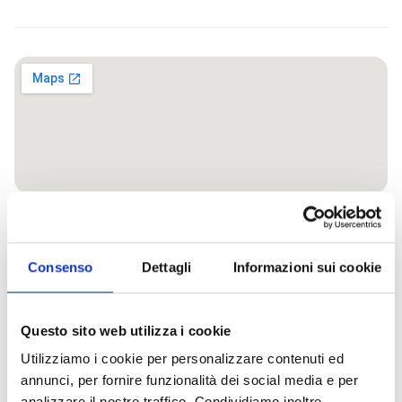
Ti consigliamo anche...
Consenso
Dettagli
Informazioni sui cookie
Questo sito web utilizza i cookie
La
Tour
Street
PescaTurismo,
I
Tour
Sua
I
Escursioni
Utilizziamo i cookie per personalizzare contenuti ed
Eventi da non perdere
Torta
di
food
una
sapori
in
maestà
dolci
sottocosta
annunci, per fornire funzionalità dei social media e per
Mangiare
Scopri
e
Livorno,
giornata
di
vigneto
il
con
analizzare il nostro traffico. Condividiamo inoltre