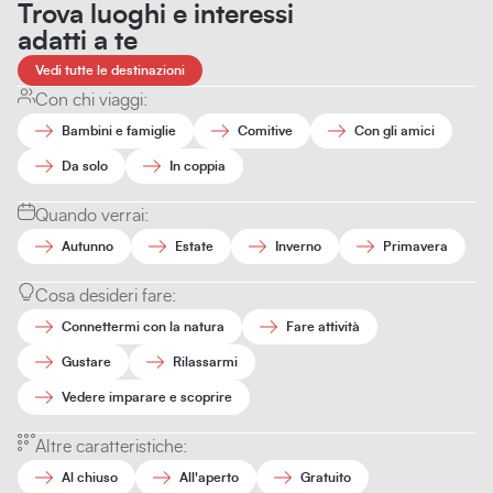
Trova luoghi e interessi
adatti a te
Vedi tutte le destinazioni
Con chi viaggi:
Bambini e famiglie
Comitive
Con gli amici
Da solo
In coppia
Quando verrai:
Autunno
Estate
Inverno
Primavera
Cosa desideri fare:
Connettermi con la natura
Fare attività
Gustare
Rilassarmi
Vedere imparare e scoprire
Altre caratteristiche:
Al chiuso
All'aperto
Gratuito