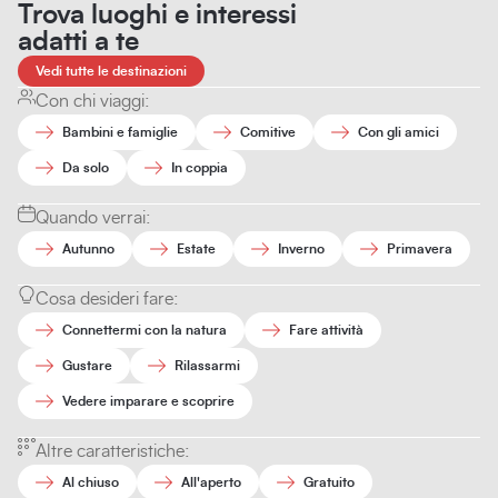
Trova luoghi e interessi
adatti a te
Vedi tutte le destinazioni
Con chi viaggi:
Bambini e famiglie
Comitive
Con gli amici
Da solo
In coppia
Quando verrai:
Autunno
Estate
Inverno
Primavera
Cosa desideri fare:
Connettermi con la natura
Fare attività
Gustare
Rilassarmi
Vedere imparare e scoprire
Altre caratteristiche:
Al chiuso
All'aperto
Gratuito