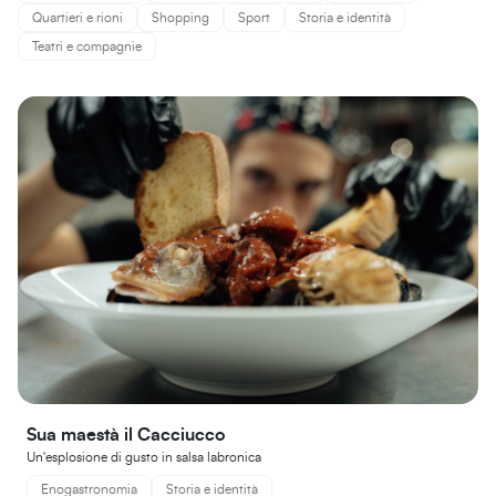
Quartieri e rioni
Shopping
Sport
Storia e identità
Teatri e compagnie
Sua maestà il Cacciucco
Un'esplosione di gusto in salsa labronica
Enogastronomia
Storia e identità