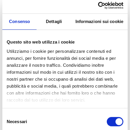
Il Museo della Città
Vivere l’arte a Livorno
Consenso
Dettagli
Informazioni sui cookie
Arte e cultura
Il quartiere Venezia
Musei
Storia e identità
Questo sito web utilizza i cookie
Utilizziamo i cookie per personalizzare contenuti ed
annunci, per fornire funzionalità dei social media e per
analizzare il nostro traffico. Condividiamo inoltre
informazioni sul modo in cui utilizzi il nostro sito con i
nostri partner che si occupano di analisi dei dati web,
pubblicità e social media, i quali potrebbero combinarle
con altre informazioni che hai fornito loro o che hanno
raccolto dal tuo utilizzo dei loro servizi.
Selezione
Necessari
del
consenso